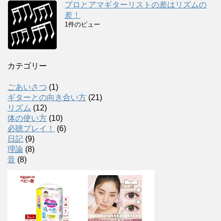
プロとアマギターリストの差はリズムの
差！
1件のビュー
カテゴリー
ごあいさつ
(1)
ギターとの向き合い方
(21)
リズム
(12)
体の使い方
(10)
必聴プレイ！
(6)
日記
(9)
理論
(8)
音
(8)