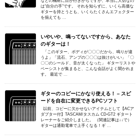
などの機材に目が行きがちですが、本当に大切なの
は“自分の手”です。 それを知らずに、いくら高価な
ギターを持とうとも、いくらたくさんエフェクター
を揃えても …
いやいや、鳴ってないですから、あなた
のギターは！
「このギター、ボディが〇〇〇だから、鳴りが違
うよ」「流石、アンプの〇〇〇は抜けがいい」「〇
〇〇のシールド、音が太くなった」 ギターリストや
ベーシストが集まると、こんな会話がよく聞かれま
す。 最近で …
ギターのコピーにかなり使える！ – スピ
ードを自在に変更できるPCソフト
以前、コピーに欠かせないアイテムとして【ACア
ダプター付】TASCAM/タスカム CD-GT2 ギタート
レーナーをご紹介しました。 （関連記事は↓↓で）
ギターは通勤電車で上手くなる！ギ …