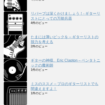
リバーブは深くかけましょう！- ギターリ
ストにとっての万能兵器
4件のビュー
たまには薄いピックを – ギターリストの
脱力を考える
2件のビュー
ギターの神様、Eric Clapton – ペンタトニ
ックの魔術師
1件のビュー
ミスのススメ – プロのギターリストでも
間違えますよ！
1件のビュー