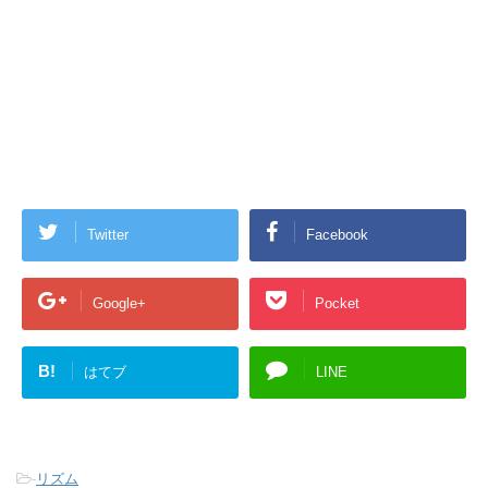
Twitter
Facebook
Google+
Pocket
B!
はてブ
LINE
-
リズム