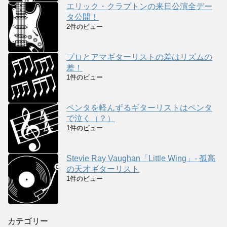
エリック・クラプトンの来日公演全デー
タ公開！
2件のビュー
プロとアマギターリストの差はリズムの
差！
1件のビュー
ペンタを軽んずるギターリストはペンタ
で泣く（？）
1件のビュー
Stevie Ray Vaughan「Little Wing」- 孤高
の天才ギターリスト
1件のビュー
カテゴリー