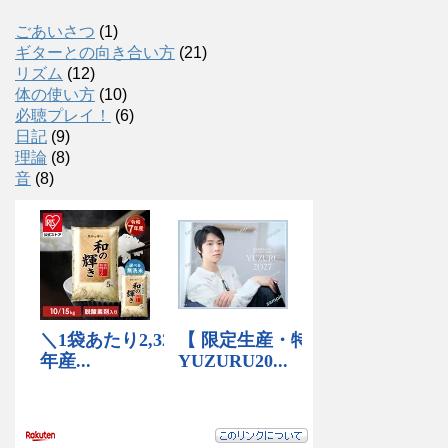
ごあいさつ
(1)
ギターとの向き合い方
(21)
リズム
(12)
体の使い方
(10)
必聴プレイ！
(6)
日記
(9)
理論
(8)
音
(8)